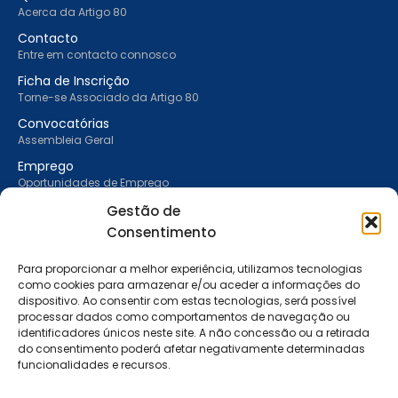
Acerca da Artigo 80
Contacto
Entre em contacto connosco
Ficha de Inscrição
Torne-se Associado da Artigo 80
Convocatórias
Assembleia Geral
Emprego
Oportunidades de Emprego
Donativos
Gestão de
Saiba como apoiar a Artigo 80
Consentimento
Torne-se Associado
Sócio particular e institucional
Para proporcionar a melhor experiência, utilizamos tecnologias
como cookies para armazenar e/ou aceder a informações do
Inclusividade
dispositivo. Ao consentir com estas tecnologias, será possível
O nosso compromisso
processar dados como comportamentos de navegação ou
identificadores únicos neste site. A não concessão ou a retirada
Carta Ética
do consentimento poderá afetar negativamente determinadas
Carta ética da Artigo 80
funcionalidades e recursos.
Informação Institucional
Orgãos sociais e Relatórios de contas