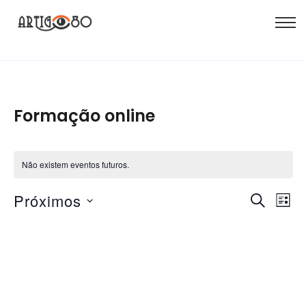
Formação online
Não existem eventos futuros.
Nave
Na
Próximos
Pesquisa
Lista
de
de
Selecione
a
vi
pesqu
data.
de
e
Ev
visua
de